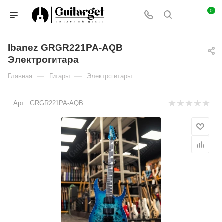
0
Ibanez GRGR221PA-AQB
Электрогитара
—
—
Главная
Гитары
Электрогитары
Арт.:
GRGR221PA-AQB