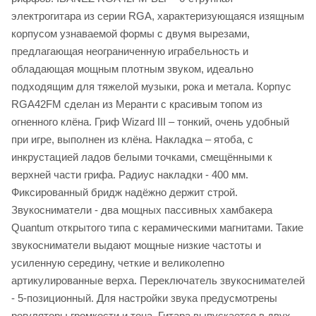
электрогитара из серии RGA, характеризующаяся изящным
корпусом узнаваемой формы с двумя вырезами,
предлагающая неограниченную играбельность и
обладающая мощным плотным звуком, идеально
подходящим для тяжелой музыки, рока и метала. Корпус
RGA42FM сделан из Меранти с красивым топом из
огненного клёна. Гриф Wizard III – тонкий, очень удобный
при игре, выполнен из клёна. Накладка – ятоба, с
инкрустацией ладов белыми точками, смещёнными к
верхней части грифа. Радиус накладки - 400 мм.
Фиксированный бридж надёжно держит строй.
Звукосниматели - два мощных пассивных хамбакера
Quantum открытого типа c керамическими магнитами. Такие
звукосниматели выдают мощные низкие частоты и
усиленную середину, четкие и великолепно
артикулированные верха. Переключатель звукоснимателей
- 5-позиционный. Для настройки звука предусмотрены
регуляторы громкости и тона. Гитара выпускается в двух