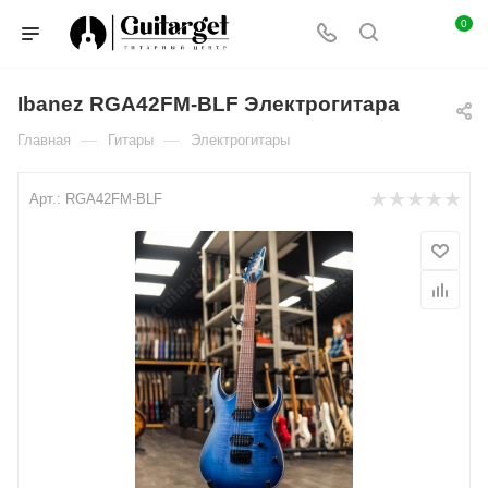
0
Ibanez RGA42FM-BLF Электрогитара
—
—
Главная
Гитары
Электрогитары
Арт.:
RGA42FM-BLF