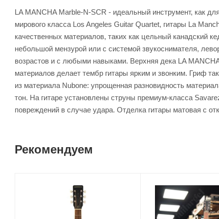
LA MANCHA Marble-N-SCR - идеальный инструмент, как для 
мирового класса Los Angeles Guitar Quartet, гитары La Ma
качественных материалов, таких как цельный канадский кед
небольшой мензурой или с системой звукоснимателя, левор
возрастов и с любыми навыками. Верхняя дека LA MANCHA M
материалов делает тембр гитары ярким и звонким. Гриф так
из материала Nubone: упрощенная разновидность материала
тон. На гитаре установлены струны премиум-класса Savare
повреждений в случае удара. Отделка гитары матовая с от
Рекомендуем