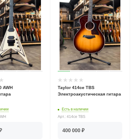
20 AWH
Taylor 414ce TBS
итара
Электроакустическая гитара
личии
Есть в наличии
 AWH
Арт.: 414ce TBS
₽
400 000 ₽