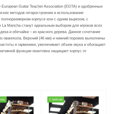
uropean Guitar Teacher Association (EGTA) и одобренные
нских методов гитаростроения и использование
в полноразмерном корпусе или с одним вырезом, с
ы La Mancha станут идеальным выбором для игроков всех
ека и обечайки – из красного дерева. Данное сочетание
из овангкола. Верхний (46 мм) и нижний порожек выполнены
астоты и гармоники, увеличивает объем звука и обогащает
ративной функции окантовка защищает корпус от
олки
С кейсом