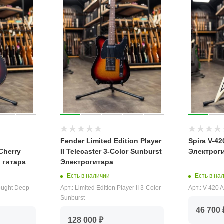
Fender Limited Edition Player
Spira V-4
Cherry
II Telecaster 3-Color Sunburst
Электрог
 гитара
Электрогитара
Есть в на
Есть в наличии
Арт.: V-420
ought Deep
Арт.: Limited Edition Player II 3-Color
Sunburst
46 700 
128 000 ₽