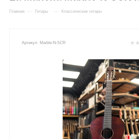
—
—
Главная
Гитары
Классические гитары
Артикул:
Marble-N-SCR