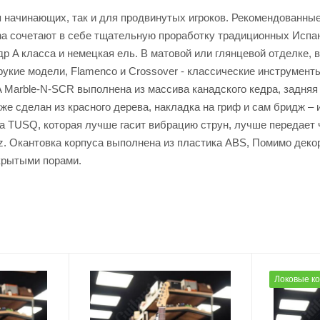
начинающих, так и для продвинутых игроков. Рекомендованные E
ncha сочетают в себе тщательную проработку традиционных Испа
р A класса и немецкая ель. В матовой или глянцевой отделке, 
укие модели, Flamenco и Crossover - классические инструмент
arble-N-SCR выполнена из массива канадского кедра, задняя д
же сделан из красного дерева, накладка на гриф и сам бридж – 
 TUSQ, которая лучше гасит вибрацию струн, лучше передает ч
z. Окантовка корпуса выполнена из пластика ABS, Помимо деко
крытыми порами.
Локовые к